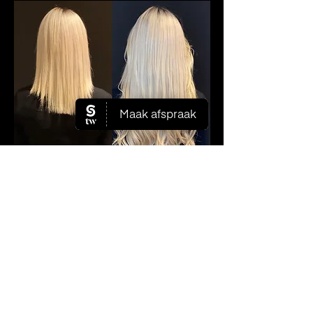
CONTACT
Plan zelf je afspraak
ADRES
Signaalrood 67
2718 SG Zoetermeer