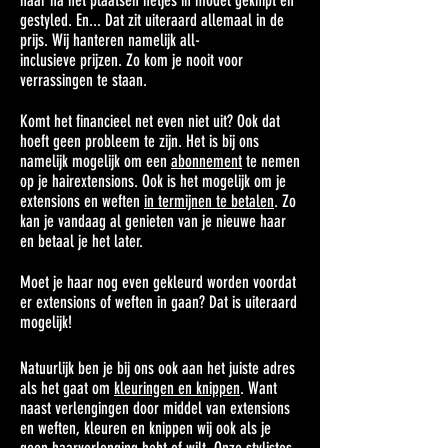
haar na het plaatsen netjes in model
geknipt en
gestyled. En... Dat zit uiteraard allemaal in de
prijs. Wij hanteren namelijk
all-
inclusieve
prijzen. Zo kom je nooit voor
verrassingen te staan.
Komt het financieel net even niet uit? Ook dat
hoeft geen probleem te zijn. Het is bij ons
namelijk mogelijk om een
abonnement
te nemen
op je hairextensions. Ook is het mogelijk om je
extensions en weften
in termijnen te betalen
. Zo
kan je vandaag al genieten van je nieuwe haar
en betaal je het later.
Moet je haar nog even gekleurd worden voordat
er extensions of weften in gaan? Dat is uiteraard
mogelijk!
Natuurlijk ben je bij ons ook aan het juiste
adres
als het gaat om
kleuringen en knippen
. Want
naast verlengingen door middel van extensions
en weften, kleuren en knippen wij ook als je