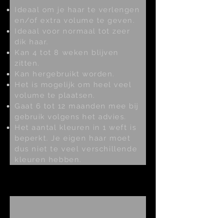
Ideaal om je haar te verlengen
en/of extra volume te geven.
Ideaal voor normaal tot zeer
dik haar.
Kan 4
tot 8 weken
blijven
zitten.
Kan hergebruikt worden.
Het is mogelijk om heel veel
volume te plaatsen.
Gaat 6 tot 12 maanden mee bij
gebruik volgens het advies.
Het aantal kleuren in 1
weft is
beperkt. Je eigen haar moet
dus niet te veel verschillende
kleuren hebben.