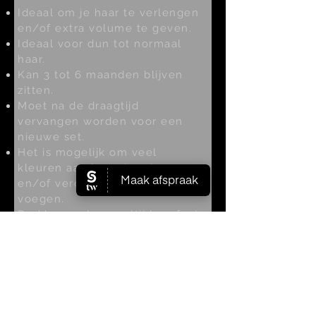
Ideaal om je haar te verlengen
en/of extra volume te geven.
Ideaal voor dun tot normaal
haar.
Kan 3 tot 6 maanden blijven
zitten.
Moet na de draagtijd
vervangen worden voor een
nieuwe set.
Het is mogelijk om veel
kleuren aan je verlenging
en/of verdikking toe te
voegen.
De kleuren lopen altijd perfect
over, omdat er veel
verschillende kleuren gebruikt
kunnen worden.