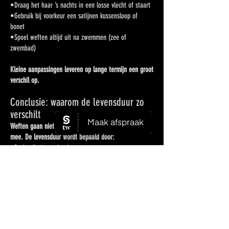
•Draag het haar ’s nachts in een losse vlecht of staart
•Gebruik bij voorkeur een satijnen kussensloop of
bonet
•Spoel weften altijd uit na zwemmen (zee of
zwembad)
Kleine aanpassingen leveren op lange termijn een groot
verschil op.
Conclusie: waarom de levensduur zo
verschilt
Weften gaan niet standaard 6 maanden of 1,5 jaar
mee. De levensduur wordt bepaald door:
•De kwaliteit van het haar
•De kleur en mate van ontkleuring
•De verzorging thuis
•Warmtegebruik
•Waterhardheid
•Dagelijkse gewoontes
Bij goede verzorging en realistische verwachtingen