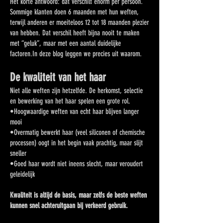
Het korte antwoord: dat verschilt enorm per persoon.
Sommige klanten doen 6 maanden met hun weften,
terwijl anderen er moeiteloos 12 tot 18 maanden plezier
van hebben. Dat verschil heeft bijna nooit te maken
met “geluk”, maar met een aantal duidelijke
factoren.In deze blog leggen we precies uit waarom.
De kwaliteit van het haar
Niet alle weften zijn hetzelfde. De herkomst, selectie
en bewerking van het haar spelen een grote rol.
•Hoogwaardige weften van echt haar blijven langer
mooi
•Overmatig bewerkt haar (veel siliconen of chemische
processen) oogt in het begin vaak prachtig, maar slijt
sneller
•Goed haar wordt niet ineens slecht, maar veroudert
geleidelijk
Kwaliteit is altijd de basis, maar zelfs de beste weften
kunnen snel achteruitgaan bij verkeerd gebruik.