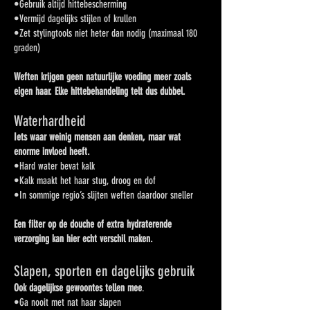
•Gebruik altijd hittebescherming
•Vermijd dagelijks stijlen of krullen
•
Zet stylingtools niet heter dan nodig (maximaal 180
graden)
Weften krijgen geen natuurlijke voeding meer zoals
eigen haar. Elke hittebehandeling telt dus dubbel.
Waterhardheid
Iets waar weinig mensen aan denken, maar wat
enorme invloed heeft.
•Hard water bevat kalk
•Kalk maakt het haar stug, droog en dof
•In sommige regio’s slijten weften daardoor sneller
Een filter op de douche of extra hydraterende
verzorging kan hier echt verschil maken.
Slapen, sporten en dagelijks gebruik
Ook dagelijkse gewoontes tellen mee
.
•Ga nooit met nat haar slapen